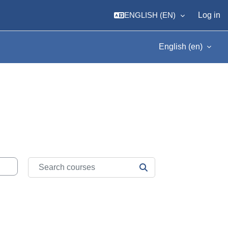
ENGLISH ‎(EN)‎
Log in
English ‎(en)‎
Search courses
SEARCH COURSES